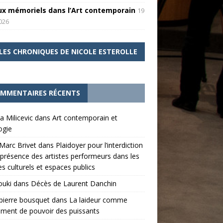
ux mémoriels dans l’Art contemporain
19
026
LES CHRONIQUES DE NICOLE ESTEROLLE
MMENTAIRES RÉCENTS
a Milicevic
dans
Art contemporain et
ogie
Marc Brivet
dans
Plaidoyer pour l’interdiction
 présence des artistes performeurs dans les
es culturels et espaces publics
ouki
dans
Décès de Laurent Danchin
pierre bousquet
dans
La laideur comme
ument de pouvoir des puissants