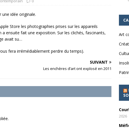
r comme instrument de pouvoir des puissants
ART
 contemporain
0
ir une idée originale.
CA
 à découvrir
CRÉATION ARTISTIQUE
le Store les photographies prises sur les appareils
 a ensuite fait une exposition. Sur les clichés, fascinants,
Art 
ge avait su…
Créat
n vous fera irrémédiablement perdre du temps).
Cultu
SUIVANT
Insol
Les enchères d’art ont explosé en 2011
Patri
SO
Cour
2026
liée.
Méfi