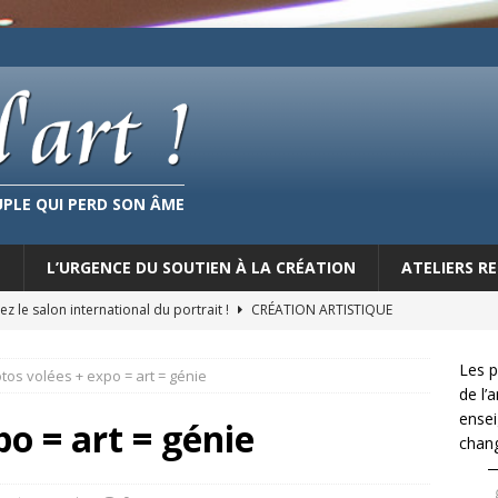
UPLE QUI PERD SON ÂME
E
L’URGENCE DU SOUTIEN À LA CRÉATION
ATELIERS 
z le salon international du portrait !
CRÉATION ARTISTIQUE
doyer pour l’interdiction de la présence des artistes performeurs
Les p
tos volées + expo = art = génie
et espaces publics
ART CONTEMPORAIN
de l’
ensei
l’hégémonie de l’Art contemporain à la concurrence
ART
o = art = génie
chan