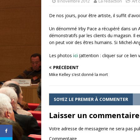
[ 20 août 2017 ]
La laideu
8 novembre 2012
La rédaction
Art
CONTEMPORAIN
De nos jours, pour être artiste, il suffit d'avo
[ 8 février 2018 ]
Un talent
Un dénommé Irby Pace a récupéré dans un App
démonstratifs par les clients du magasin. Il en
on peut voir des êtres humains. Si Michel-An
Les photos
ici
(attention : cliquer sur ce lie
PRÉCÉDENT
Mike Kelley s’est donné la mort
SOYEZ LE PREMIER À COMMENTER
Laisser un commentaire
Votre adresse de messagerie ne sera pas pub
Commentaire