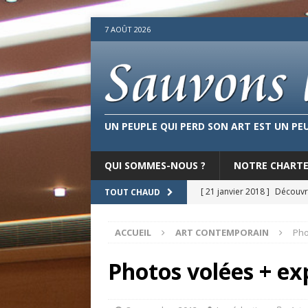
7 AOÛT 2026
UN PEUPLE QUI PERD SON ART EST UN PE
QUI SOMMES-NOUS ?
NOTRE CHART
[ 21 janvier 2018 ]
Découvre
TOUT CHAUD
[ 11 décembre 2017 ]
Plai
ACCUEIL
ART CONTEMPORAIN
Pho
dans les cirques culturels 
[ 22 septembre 2017 ]
De 
Photos volées + exp
CONTEMPORAIN