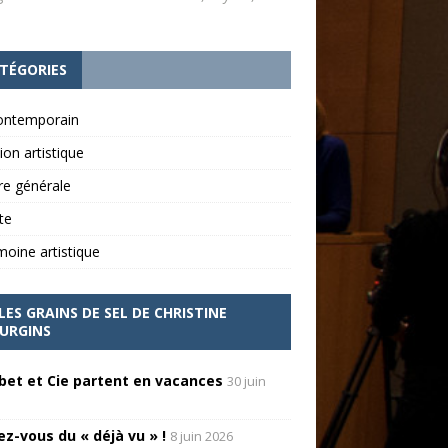
TÉGORIES
contemporain
ion artistique
re générale
ite
moine artistique
LES GRAINS DE SEL DE CHRISTINE
URGINS
bet et Cie partent en vacances
30 juin
ez-vous du « déjà vu » !
8 juin 2026