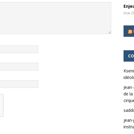
Enje
mai 2
CO
Kseni
idéol
Jean-
de la
cirqu
sadd
jean-
instr