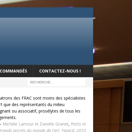
RECOMMANDÉS
CONTACTEZ-NOUS !
atrons des FRAC sont moins des spécialistes
art que des représentants du milieu
gnant ou associatif, prosélytes de tous les
gements.
—
Michèle Lamour et Danièle Granet
,
Petits et
grands secrets du monde de l’art, Fayard, 2010