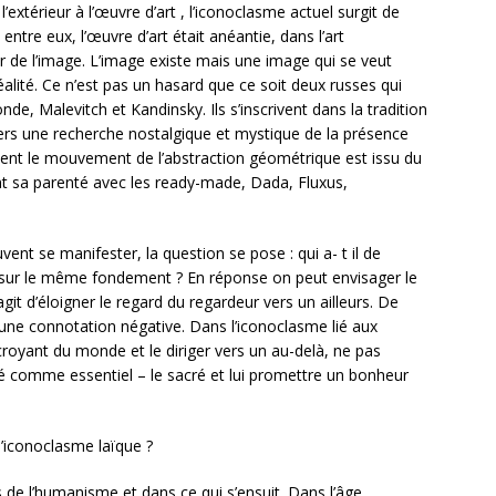
l’extérieur à l’œuvre d’art , l’iconoclasme actuel surgit de
s entre eux, l’œuvre d’art était anéantie, dans l’art
 de l’image. L’image existe mais une image qui se veut
éalité. Ce n’est pas un hasard que ce soit deux russes qui
e, Malevitch et Kandinsky. Ils s’inscrivent dans la tradition
ers une recherche nostalgique et mystique de la présence
ement le mouvement de l’abstraction géométrique est issu du
ant sa parenté avec les ready-made, Dada, Fluxus,
ent se manifester, la question se pose : qui a- t il de
 sur le même fondement ? En réponse on peut envisager le
git d’éloigner le regard du regardeur vers un ailleurs. De
 une connotation négative. Dans l’iconoclasme lié aux
 croyant du monde et le diriger vers un au-delà, ne pas
éré comme essentiel – le sacré et lui promettre un bonheur
’iconoclasme laïque ?
s de l’humanisme et dans ce qui s’ensuit. Dans l’âge