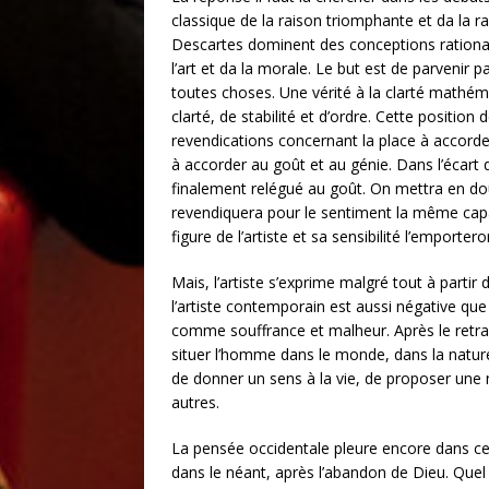
classique de la raison triomphante et da la r
Descartes dominent des conceptions rational
l’art et da la morale. Le but est de parvenir pa
toutes choses. Une vérité à la clarté mathémat
clarté, de stabilité et d’ordre. Cette positi
revendications concernant la place à accorder
à accorder au goût et au génie. Dans l’écart 
finalement relégué au goût. On mettra en d
revendiquera pour le sentiment la même capac
figure de l’artiste et sa sensibilité l’emporte
Mais, l’artiste s’exprime malgré tout à parti
l’artiste contemporain est aussi négative qu
comme souffrance et malheur. Après le retrai
situer l’homme dans le monde, dans la nature,
de donner un sens à la vie, de proposer une 
autres.
La pensée occidentale pleure encore dans ce
dans le néant, après l’abandon de Dieu. Quel 