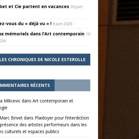
bet et Cie partent en vacances
30 juin
ez-vous du « déjà vu » !
8 juin 2026
ux mémoriels dans l’Art contemporain
19
026
LES CHRONIQUES DE NICOLE ESTEROLLE
MMENTAIRES RÉCENTS
a Milicevic
dans
Art contemporain et
ogie
Marc Brivet
dans
Plaidoyer pour l’interdiction
 présence des artistes performeurs dans les
es culturels et espaces publics