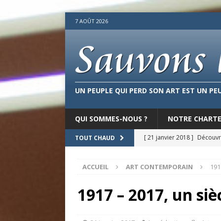
7 AOÛT 2026
UN PEUPLE QUI PERD SON ART EST UN PE
QUI SOMMES-NOUS ?
NOTRE CHART
[ 21 janvier 2018 ]
Découvre
TOUT CHAUD
[ 11 décembre 2017 ]
Plai
ACCUEIL
ART CONTEMPORAIN
191
dans les cirques culturels 
[ 22 septembre 2017 ]
De 
1917 – 2017, un siè
CONTEMPORAIN
[ 20 août 2017 ]
La laideu