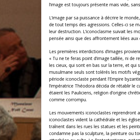
l’image est toujours présente mais vide, san
L’image par sa puissance à décrire le monde, é
de tout temps des agressions. Celles-ci se ma
leur destruction. L’iconoclasme suivait les
pensée ainsi que des affrontement liées au
Les premières interdictions d’images provie
« Tu ne te feras point d’image taillée, ni d
les cieux, qui sont en bas sur la terre, et qui
musulmane seuls sont tolérés les motifs vég
période iconoclaste pendant l’Empire byzanti
l’impératrice Théodora décida de rétablir le c
étaient les Pauliciens, religion d’origine chr
comme corrompu.
Les mouvements iconoclastes reprendront au
iconoclastes vident la cathédrale et les égli
traînent dans les rues les statues et les pein
condamne pas la sculpture, la peinture ou to