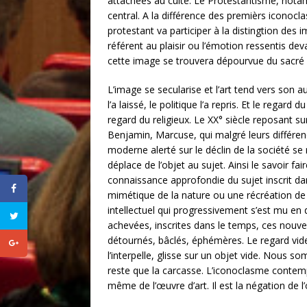
attachées au culte. Le Protestantisme, notamm
central. A la différence des premièrs iconoc
protestant va participer à la distingtion des
référent au plaisir ou l’émotion ressentis de
cette image se trouvera dépourvue du sacré e
L’image se secularise et l’art tend vers son
l’a laissé, le politique l’a repris. Et le regar
regard du religieux. Le XX° siècle reposant 
Benjamin, Marcuse, qui malgré leurs différenc
moderne alerté sur le déclin de la société se 
déplace de l’objet au sujet. Ainsi le savoir f
connaissance approfondie du sujet inscrit dans
mimétique de la nature ou une récréation de 
intellectuel qui progressivement s’est mu en 
achevées, inscrites dans le temps, ces nouve
détournés, bâclés, éphémères. Le regard vid
l’interpelle, glisse sur un objet vide. Nous
reste que la carcasse. L’iconoclasme contempo
même de l’œuvre d’art. Il est la négation de 