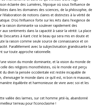
aison éclairée des Lumières, l’époque où sous l’influence de
istes dans les domaines des sciences, de la philosophie, de
r l’élaboration de notions claires et distinctes à la vérité de
ique. D’où l’influence forte sur les Arts dans l’exigence de
on de la raison dominante va soulever rapidement des
 aux sentiments dans la capacité à saisir la vérité. La place
de Descartes à Kant c’est le beau qui sera mis en doute et
oute la raison comme seule source de connaissance et on
ité. Parallèlement avec la subjectivisation grandissante la
ront sur toute approche rationnelle.
r d’une vision du monde dominante, et la vision du monde de
e celle des religions monothéistes, où le monde est perçu
t du divin la pensée occidentale est restée incapable de
 d’envisager le monde dans ce qu’il est, ni bon ni mauvais,
manière équilibrée et harmonieuse de vivre avec soi et les
tte vallée des larmes, sur cet homme jeté-la, abandonné
meilleur terreau pour l’iconoclasme !