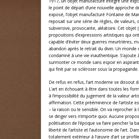
1917, un objet manufacturé intègre une exposi
le point de départ d’une nouvelle approche de
exposé, l’objet manufacturé Fontaine de Marc
reposait sur une série de règles, de valeurs,
subversive, provocante, aléatoire. Cet objet (
propositions d’expressions artistiques qui on
capable d’éviter deux guerres meurtrières, 
abandon après le retrait du divin. Un monde 
condamné à une vie inauthentique. S’ajoute à
surmonter ce monde sans espoir en aspirant à
qui finit par se scléroser sous la propagande.
De refus en refus, l’art moderne se dissout 
L’art en échouant à être dans toutes les formes
à l’impossibilité du jugement de la valeur art
affirmation. Cette prééminence de l’artiste es
– la raison ou le sensible. On va reprocher à 
se diriger vers n’importe quoi. Aucune proposi
politisation de l’époque va faire pencher la b
liberté de l’artiste et l’autonomie de l’art. Da
totalement extérieur à l’œuvre d’art se prof