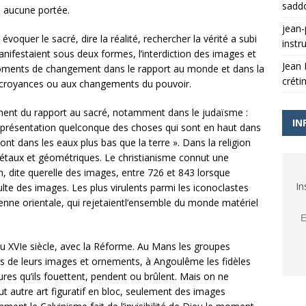
sadd
s aucune portée.
jean-
voquer le sacré, dire la réalité, rechercher la vérité a subi
instr
nifestaient sous deux formes, l’interdiction des images et
Jean
 moments de changement dans le rapport au monde et dans la
créti
x croyances ou aux changements du pouvoir.
nnent du rapport au sacré, notamment dans le judaïsme :
IN
e représentation quelconque des choses qui sont en haut dans
 sont dans les eaux plus bas que la terre ». Dans la religion
étaux et géométriques. Le christianisme connut une
n, dite querelle des images, entre 726 et 843 lorsque
In
ulte des images. Les plus virulents parmi les iconoclastes
étienne orientale, qui rejetaientl’ensemble du monde matériel
 XVIe siècle, avec la Réforme. Au Mans les groupes
ses de leurs images et ornements, à Angoulême les fidèles
tures qu’ils fouettent, pendent ou brûlent. Mais on ne
ut autre art figuratif en bloc, seulement des images