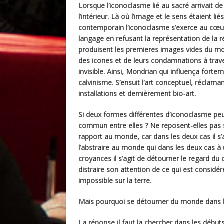
Lorsque l’iconoclasme lié au sacré arrivait de 
l’intérieur. Là où l’image et le sens étaient lié
contemporain l’iconoclasme s’exerce au cœur
langage en refusant la représentation de la r
produisent les premieres images vides du mond
des icones et de leurs condamnations à trav
invisible. Ainsi, Mondrian qui influença fort
calvinisme. S’ensuit l’art conceptuel, réclam
installations et dernièrement bio-art.
Si deux formes différentes d’iconoclasme peuv
commun entre elles ? Ne reposent-elles pas
rapport au monde, car dans les deux cas il s’a
l’abstraire au monde qui dans les deux cas à
croyances il s’agit de détourner le regard du
distraire son attention de ce qui est consid
impossible sur la terre.
Mais pourquoi se détourner du monde dans l
La réponse il faut la chercher dans les début