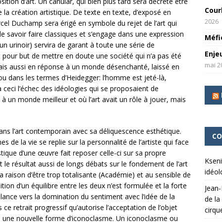
tion d’art. Un canular, qui bien plus tard sera décrété être
Cour
 la création artistique. De texte en texte, d’exposé en
2026
el Duchamp sera érigé en symbole du rejet de l’art qui
 de savoir faire classiques et s’engage dans une expression
Méfi
un urinoir) servira de garant à toute une série de
Enje
t pour but de mettre en doute une société qui n’a pas été
mai 2
mais aussi en réponse à un monde désenchanté, laissé en
ou dans les termes d’Heidegger: l’homme est jeté-là,
 ceci l’échec des idéologies qui se proposaient de
 un monde meilleur et où l’art avait un rôle à jouer, mais
dans l’art contemporain avec sa déliquescence esthétique.
CO
 de la vie se replie sur la personnalité de l’artiste qui face
istique d’une œuvre fait reposer celle-ci sur sa propre
Kseni
t le résultat aussi de longs débats sur le fondement de l’art
idéol
la raison d’être trop totalisante (Académie) et au sensible de
tion d’un équilibre entre les deux n’est formulée et la forte
Jean-
alance vers la domination du sentiment avec l’idée de la
de la
ns ce retrait progressif qu’autorise l’acceptation de l’objet
cirqu
ile une nouvelle forme d’iconoclasme. Un iconoclasme ou