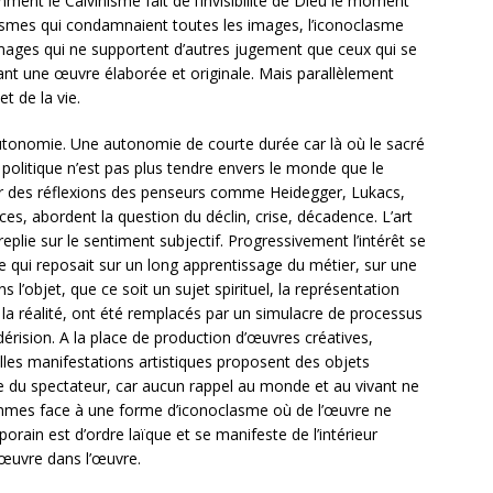
ent le Calvinisme fait de l’invisibilité de Dieu le moment
lasmes qui condamnaient toutes les images, l’iconoclasme
 images qui ne supportent d’autres jugement que ceux qui se
vant une œuvre élaborée et originale. Mais parallèlement
t de la vie.
 autonomie. Une autonomie de courte durée car là où le sacré
d du politique n’est pas plus tendre envers le monde que le
sur des réflexions des penseurs comme Heidegger, Lukacs,
es, abordent la question du déclin, crise, décadence. L’art
replie sur le sentiment subjectif. Progressivement l’intérêt se
aire qui reposait sur un long apprentissage du métier, sur une
 l’objet, que ce soit un sujet spirituel, la représentation
la réalité, ont été remplacés par un simulacre de processus
dérision. A la place de production d’œuvres créatives,
lles manifestations artistiques proposent des objets
e du spectateur, car aucun rappel au monde et au vivant ne
 sommes face à une forme d’iconoclasme où de l’œuvre ne
rain est d’ordre laïque et se manifeste de l’intérieur
l’œuvre dans l’œuvre.