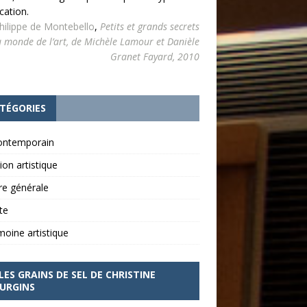
cation.
hilippe de Montebello
,
Petits et grands secrets
 monde de l’art, de Michèle Lamour et Danièle
Granet Fayard, 2010
TÉGORIES
contemporain
ion artistique
re générale
ite
moine artistique
LES GRAINS DE SEL DE CHRISTINE
URGINS