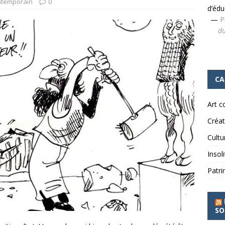
ntemporain
0
d’édu
—
P
du
 à découvrir
CRÉATION ARTISTIQUE
CA
Art 
Créat
Cultu
Insol
Patri
SO